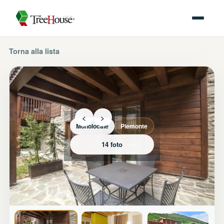
Torna alla lista
<
>
Monolocale
Piemonte
14 foto