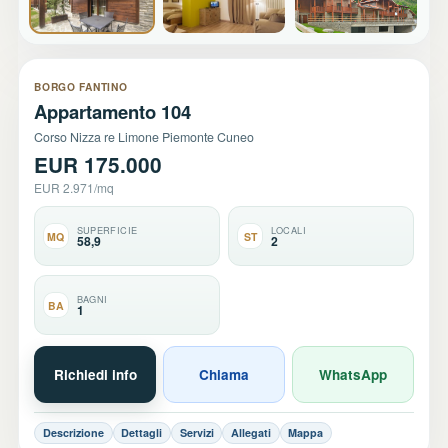
+10
BORGO FANTINO
Appartamento 104
Corso Nizza re Limone Piemonte Cuneo
EUR 175.000
EUR 2.971/mq
SUPERFICIE
LOCALI
MQ
ST
58,9
2
BAGNI
BA
1
Richiedi info
Chiama
WhatsApp
Descrizione
Dettagli
Servizi
Allegati
Mappa