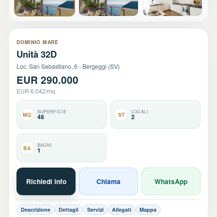
+5
DOMINIO MARE
Unità 32D
Loc. San Sebastiano, 6 - Bergeggi (SV)
EUR 290.000
EUR 6.042/mq
SUPERFICIE
LOCALI
MQ
ST
48
2
BAGNI
BA
1
Richiedi info
Chiama
WhatsApp
Descrizione
Dettagli
Servizi
Allegati
Mappa