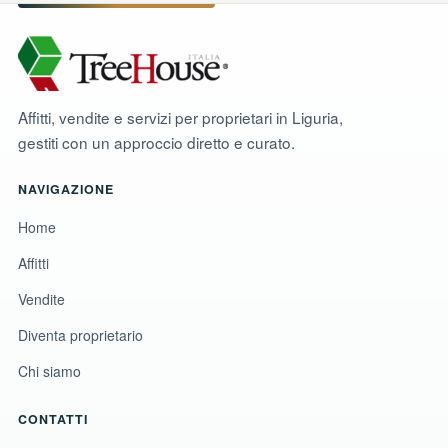
•
Posto auto:
non incluso
•
Spese legali e notarili:
a carico dell’acquirente
•
Imposta di registro:
calcolata sul valore catastale (costi
di acquisto contenuti)
•
Quota società di gestione:
€ 393,53
•
Commissione di intermediazione:
3% (€ 8.700,00) oltre
Affitti, vendite e servizi per proprietari in Liguria,
IVA
gestiti con un approccio diretto e curato.
🏠 Caratteristiche principali
•
1 soggiorno
NAVIGAZIONE
•
1 camera da letto
•
1 bagno moderno
Home
•
1 balcone/terrazzo
Affitti
Vendite
Diventa proprietario
Chi siamo
CONTATTI