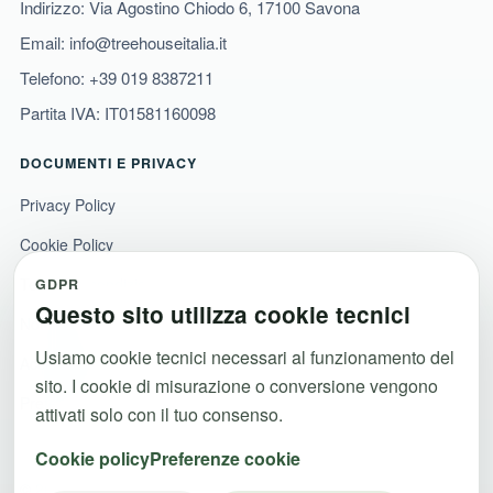
Indirizzo: Via Agostino Chiodo 6, 17100 Savona
Email:
info@treehouseitalia.it
Telefono:
+39 019 8387211
Partita IVA: IT01581160098
DOCUMENTI E PRIVACY
Privacy Policy
Cookie Policy
Termini e condizioni
GDPR
Questo sito utilizza cookie tecnici
Note legali
Usiamo cookie tecnici necessari al funzionamento del
Accessibilita
sito. I cookie di misurazione o conversione vengono
Preferenze cookie
attivati solo con il tuo consenso.
Cookie policy
Preferenze cookie
© 2026 Dolidays Srl ·
Emanuele Macera
. Tutti i diritti riservati.