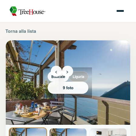
Torna alla lista
<
>
Bilocale
Liguria
9 foto